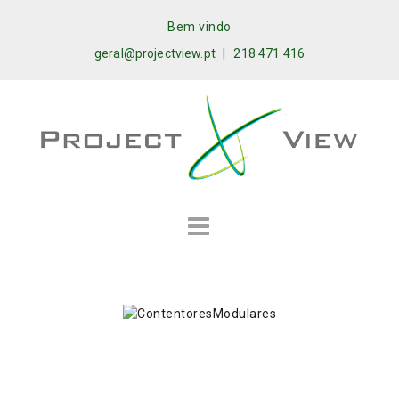
Bem vindo
geral@projectview.pt
|
218 471 416